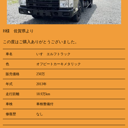
H様 佐賀県より
この度はご購入ありがとうございました。
車名
いすゞエルフトラック
色
オフビートカーキメタリック
販売価格
250万
年式
2013年
走行距離
18.9万km
車検
車検整備付
修復歴
なし