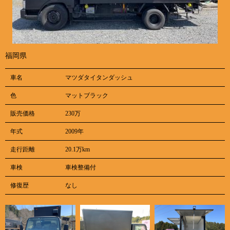
福岡県
車名
マツダタイタンダッシュ
色
マットブラック
販売価格
230万
年式
2009年
走行距離
20.1万km
車検
車検整備付
修復歴
なし