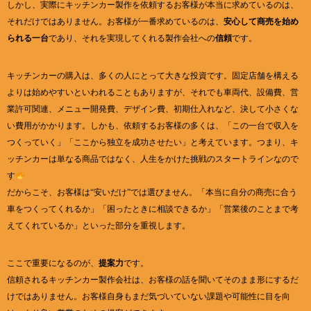
しかし、実際にキッチンカー製作を依頼するお客様が本当に求めているのは、
それだけではありません。お客様が一番求めているのは、
安心して商売を始め
られる一台
であり、それを実現してくれる製作会社への
信頼
です。
キッチンカーの購入は、多くの人にとって大きな投資です。固定店舗を構える
よりは始めやすいといわれることもありますが、それでも車両代、設備費、営
業許可関連、メニュー開発費、デザイン費、初期仕入れなど、決して小さくな
い費用がかかります。しかも、依頼するお客様の多くは、「この一台で収入を
つくっていく」「ここから独立を成功させたい」と考えています。つまり、キ
ッチンカーは単なる商品ではなく、人生をかけた挑戦のスタートラインなので
す
だからこそ、お客様は“安いだけ”では選びません。「本当に自分の商売に合う
車をつくってくれるか」「困ったときに相談できるか」「営業後のことまで考
えてくれているか」といった部分を重視します。
ここで重要になるのが、
提案力
です。
信頼されるキッチンカー製作会社は、お客様の話を聞いてそのまま形にするだ
けではありません。お客様自身もまだ気づいていない課題や可能性に目を向