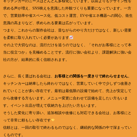
キッチンカーのニーズはどんどん多様化しています。以前よりもデザイン性を
求める声が増え、SNS映えを意識した外観づくりも重要になっています。一方
で、営業効率や省スペース化、低コスト運営、EVや省エネ機器への関心、衛生
意識の高まりなど、求められる要素は広がっています。
つまり、これからの製作会社は、昔ながらのやり方だけではなく、新しい需要
を柔軟に取り入れていく必要があります
その上で大切なのは、流行だけを追うのではなく、「それがお客様にとって本
当に役立つか」を見極めることです。流行に強い会社より、課題解決に強い会
社の方が、結果的に長く信頼されます。
さらに、長く選ばれる会社は、
お客様との関係を一度きりで終わらせません
。
キッチンカーは納車したら終わりではなく、営業していく中で少しずつ改善さ
れていくことが多い存在です。最初は最低限の設備で始めて、売上が安定して
から改修する方もいます。メニュー変更に合わせて設備を足したい方もいま
す。イベント出店が増えて収納力を上げたい方もいます。
そうした変化に寄り添い、追加相談や改修にも対応できる会社は、お客様にと
って非常に頼もしい存在です
信頼とは、一回の取引で終わるものではなく、継続的な関係の中で深まってい
くものです。