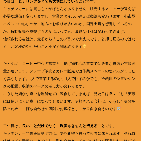
つ目は、
ヒアリングをとても大切にしていること
です。
キッチンカーには同じものがほとんどありません。販売するメニューが違えば
必要な設備も変わりますし、営業スタイルが違えば動線も変わります。都市型
イベント中心なのか、地方のお祭りが多いのか、固定出店を想定しているの
か、移動販売を重視するのかによっても、最適な仕様は変わってきます。
信頼される会社は、最初から「このプランで大丈夫です」と押し切るのではな
く、お客様のやりたいことを深く聞き取ります
たとえば、コーヒー中心の営業と、揚げ物中心の営業では必要な換気や電源容
量が違います。クレープ販売とカレー販売では作業スペースの使い方がまった
く異なります。2人で営業するのか、1人で回すのかでも、冷蔵庫の位置やシン
クの配置、収納スペースの考え方が変わります。
こうした細かな違いを理解せずに製作してしまえば、見た目は良くても「実際
には使いにくい車」になってしまいます。信頼される会社は、そうした失敗を
防ぐために、打ち合わせの段階でお客様としっかり向き合うのです
二つ目は、
良いことだけでなく、現実もきちんと伝えること
です。
キッチンカー開業を目指す方は、夢や希望を持って相談に来られます。それ自
体はとても素敵なことですし、製作会社としてもその想いを応援したいはずで