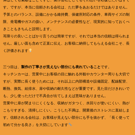
す。ですが、本当に信頼される会社は、ただ夢をあおるだけではありません。
予算とのバランス、設備にかかる維持費、保健所対応の条件、車両サイズの制
限、発電機やガスの扱い、メンテナンスの必要性など、現実的に知っておくべ
きこともきちんと説明します。
耳障りの良いことばかり言うのは簡単ですが、それでは本当の信頼は得られま
せん。厳しい面も含めて正直に伝え、お客様に納得してもらえる会社こそ、長
く評価されます
三つ目は、
製作の丁寧さが見えない部分にも表れていること
です。
キッチンカーは、営業中にお客様の目に触れる外観やカウンター周りも大切で
すが、実際に長く使うためには、それ以上に内部構造や設備固定、配線配管、
断熱、換気、給排水、扉や収納の耐久性などが重要です。見た目だけきれいで
も、少し使っただけで不具合が出てしまえば意味がありません。
営業中に扉が閉まりにくくなる、収納がガタつく、水回りが使いにくい、熱が
こもりすぎる、清掃しにくい。こうした不満は、開業後のストレスに直結しま
す。信頼される会社は、お客様が見えない部分にも手を抜かず、「長く使って
初めて分かる良さ」を大切にしています