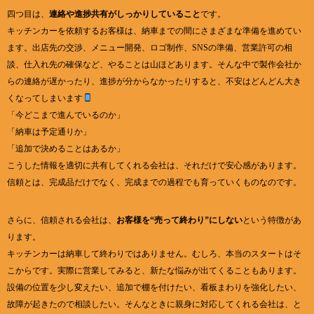
四つ目は、
連絡や進捗共有がしっかりしていること
です。
キッチンカーを依頼するお客様は、納車までの間にさまざまな準備を進めてい
ます。出店先の交渉、メニュー開発、ロゴ制作、SNSの準備、営業許可の相
談、仕入れ先の確保など、やることは山ほどあります。そんな中で製作会社か
らの連絡が遅かったり、進捗が分からなかったりすると、不安はどんどん大き
くなってしまいます
「今どこまで進んでいるのか」
「納車は予定通りか」
「追加で決めることはあるか」
こうした情報を適切に共有してくれる会社は、それだけで安心感があります。
信頼とは、完成品だけでなく、完成までの過程でも育っていくものなのです。
さらに、信頼される会社は、
お客様を“売って終わり”にしない
という特徴があ
ります。
キッチンカーは納車して終わりではありません。むしろ、本当のスタートはそ
こからです。実際に営業してみると、新たな悩みが出てくることもあります。
設備の位置を少し変えたい、追加で棚を付けたい、看板まわりを強化したい、
故障が起きたので相談したい。そんなときに親身に対応してくれる会社は、と