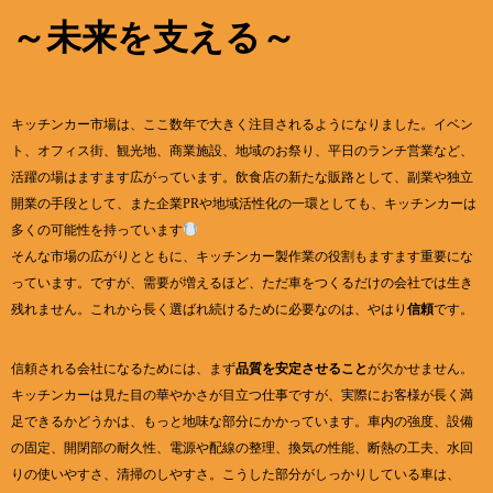
～未来を支える～
キッチンカー市場は、ここ数年で大きく注目されるようになりました。イベン
ト、オフィス街、観光地、商業施設、地域のお祭り、平日のランチ営業など、
活躍の場はますます広がっています。飲食店の新たな販路として、副業や独立
開業の手段として、また企業PRや地域活性化の一環としても、キッチンカーは
多くの可能性を持っています
そんな市場の広がりとともに、キッチンカー製作業の役割もますます重要にな
っています。ですが、需要が増えるほど、ただ車をつくるだけの会社では生き
残れません。これから長く選ばれ続けるために必要なのは、やはり
信頼
です。
信頼される会社になるためには、まず
品質を安定させること
が欠かせません。
キッチンカーは見た目の華やかさが目立つ仕事ですが、実際にお客様が長く満
足できるかどうかは、もっと地味な部分にかかっています。車内の強度、設備
の固定、開閉部の耐久性、電源や配線の整理、換気の性能、断熱の工夫、水回
りの使いやすさ、清掃のしやすさ。こうした部分がしっかりしている車は、