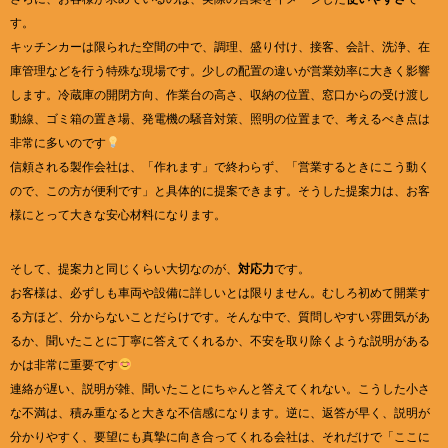
す。
キッチンカーは限られた空間の中で、調理、盛り付け、接客、会計、洗浄、在
庫管理などを行う特殊な現場です。少しの配置の違いが営業効率に大きく影響
します。冷蔵庫の開閉方向、作業台の高さ、収納の位置、窓口からの受け渡し
動線、ゴミ箱の置き場、発電機の騒音対策、照明の位置まで、考えるべき点は
非常に多いのです
信頼される製作会社は、「作れます」で終わらず、「営業するときにこう動く
ので、この方が便利です」と具体的に提案できます。そうした提案力は、お客
様にとって大きな安心材料になります。
そして、提案力と同じくらい大切なのが、
対応力
です。
お客様は、必ずしも車両や設備に詳しいとは限りません。むしろ初めて開業す
る方ほど、分からないことだらけです。そんな中で、質問しやすい雰囲気があ
るか、聞いたことに丁寧に答えてくれるか、不安を取り除くような説明がある
かは非常に重要です
連絡が遅い、説明が雑、聞いたことにちゃんと答えてくれない。こうした小さ
な不満は、積み重なると大きな不信感になります。逆に、返答が早く、説明が
分かりやすく、要望にも真摯に向き合ってくれる会社は、それだけで「ここに