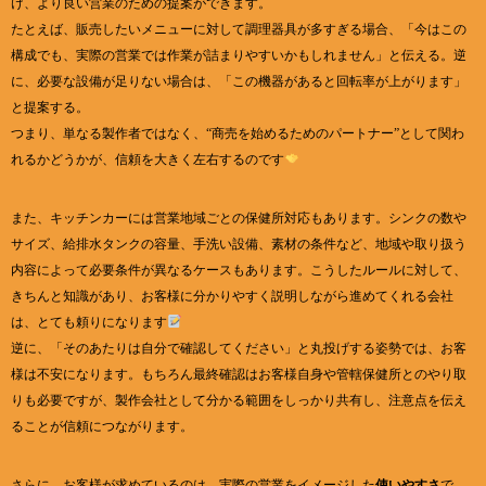
け、より良い営業のための提案ができます。
たとえば、販売したいメニューに対して調理器具が多すぎる場合、「今はこの
構成でも、実際の営業では作業が詰まりやすいかもしれません」と伝える。逆
に、必要な設備が足りない場合は、「この機器があると回転率が上がります」
と提案する。
つまり、単なる製作者ではなく、“商売を始めるためのパートナー”として関わ
れるかどうかが、信頼を大きく左右するのです
また、キッチンカーには営業地域ごとの保健所対応もあります。シンクの数や
サイズ、給排水タンクの容量、手洗い設備、素材の条件など、地域や取り扱う
内容によって必要条件が異なるケースもあります。こうしたルールに対して、
きちんと知識があり、お客様に分かりやすく説明しながら進めてくれる会社
は、とても頼りになります
逆に、「そのあたりは自分で確認してください」と丸投げする姿勢では、お客
様は不安になります。もちろん最終確認はお客様自身や管轄保健所とのやり取
りも必要ですが、製作会社として分かる範囲をしっかり共有し、注意点を伝え
ることが信頼につながります。
さらに、お客様が求めているのは、実際の営業をイメージした
使いやすさ
で