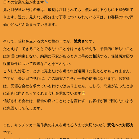
日々の営業で差が出ます
見た目が良いだけの車は、最初は注目されても、使い続けるうちに不満が出て
きます。逆に、見えない部分まで丁寧につくられている車は、お客様の中で評
価がどんどん高まっていきます。
そして、信頼を支える大きな柱の一つが、
誠実さ
です。
たとえば、できることとできないことをはっきり伝える。予算的に難しいこと
は無理に約束しない。納期に不安があるときは早めに相談する。保健所対応や
設備条件について曖昧なことを言わない。
こうした対応は、ときに売上だけを考えれば遠回りに見えるかもしれません。
ですが、長い目で見れば、この誠実さこそが一番の信用になります。お客様
は、完璧な会社を求めているわけではありません。むしろ、問題があったとき
に正直に向き合ってくれる会社を求めています
信頼される会社は、都合の良いことだけを言わず、お客様が後で困らないよう
に先回りして伝えます。
また、キッチンカー製作業の未来を考えるうえで大切なのが、
変化への対応力
です。